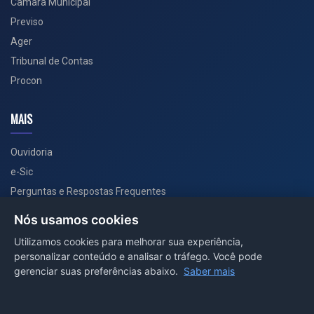
Câmara Municipal
Previso
Ager
Tribunal de Contas
Procon
MAIS
Ouvidoria
e-Sic
Perguntas e Respostas Frequentes
Secretarias
Nós usamos cookies
Departamento de Comunicação
Utilizamos cookies para melhorar sua experiência,
personalizar conteúdo e analisar o tráfego. Você pode
PORTAL COVID-19
gerenciar suas preferências abaixo.
Saber mais
Boletins