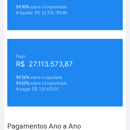
54.90%
sobre o Empenhado.
A liquidar: R$ 22.376.789,86
Pago
R$ 27.113.573,87
99.56%
sobre o Liquidado.
54.65%
sobre o Empenhado.
A pagar: R$ 120.633,91
Pagamentos Ano a Ano