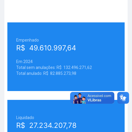
Empenhado
R$ 49.610.997,64
Em 2024
Total sem anulações: R$ 132.496.271,62
Total anulado: R$ 82.885.273,98
Liquidado
R$ 27.234.207,78