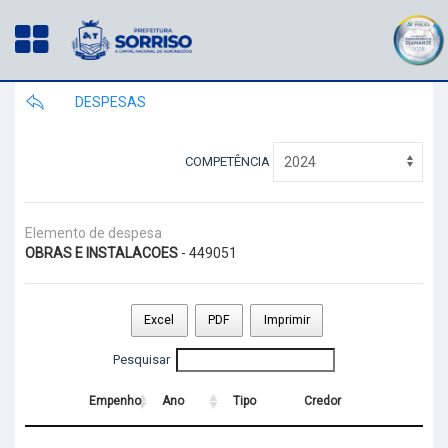
DESPESAS
COMPETÊNCIA
Elemento de despesa
OBRAS E INSTALACOES
- 449051
Excel
PDF
Imprimir
Pesquisar
Empenho
Ano
Tipo
Credor
Empenho
Ano
Tipo
Credor