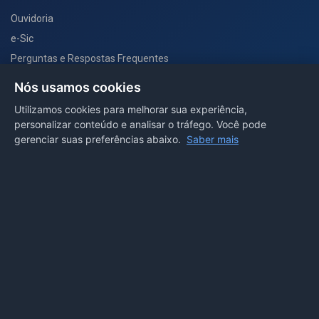
Ouvidoria
e-Sic
Perguntas e Respostas Frequentes
Secretarias
Nós usamos cookies
Departamento de Comunicação
Utilizamos cookies para melhorar sua experiência,
personalizar conteúdo e analisar o tráfego. Você pode
PORTAL COVID-19
gerenciar suas preferências abaixo.
Saber mais
Boletins
Receitas
Notícias
Portal
Voltar ao topo
Lei de Acesso à Informação
Mapa do site
Política de Privacidade
Painel
© 2026 Prefeitura Municipal de Sorriso. Todos os direitos