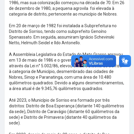
1986, mas sua colonização começou na década de 70. Em 26
de dezembro de 1980, a pequena agrovila foi elevada à
categoria de distrito, pertencente ao município de Nobres.
Em 20 de março de 1982 foi instalada a Subprefeitura no
Distrito de Sorriso, tendo como subprefeito Genoíno
Spenassato. Em seguida, assumiram Ignácio Schevinski
Netto, Helmuth Seidel e Ildo Antonello.
A Assembleia Legislativa do Estado do Mato Grosso aprovou
em 13 de maio de 1986 e o governador Júlio Campos,
através da Lei n° 5.002/86, elevou então o Distrito de Sorriso
à categoria de Município, desmembrado das cidades de
Nobres, Sinop e Paranatinga, com uma área de 10.480
quilômetros quadrados. Devido a alguns desmembramentos,
a área atual é de 9.345,76 quilômetros quadrados.
Até 2023, o Município de Sorriso era formado por três
distritos: Distrito de Boa Esperança (distante 140 quilômetros
da sede), Distrito de Caravágio (distante 60 quilômetros da
sede) e Distrito de Primavera (distante 40 quilômetros da
sede).