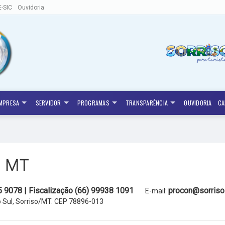
E-SIC
Ouvidoria
MPRESA
SERVIDOR
PROGRAMAS
TRANSPARÊNCIA
OUVIDORIA
CA
o MT
 9078 | Fiscalização (66) 99938 1091
procon@sorriso.
E-mail:
 Sul, Sorriso/MT. CEP 78896-013