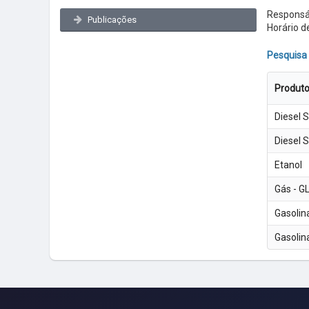
Responsáv
Publicações
Horário d
Pesquisa
Produt
Diesel 
Diesel 
Etanol
Gás - G
Gasolin
Gasoli