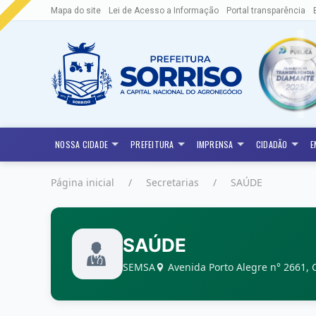
Mapa do site
Lei de Acesso a Informação
Portal transparência
NOSSA CIDADE
PREFEITURA
IMPRENSA
CIDADÃO
E
Página inicial
Secretarias
SAÚDE
SAÚDE
SEMSA
Avenida Porto Alegre n° 2661, 