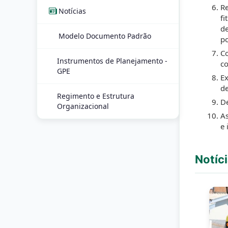
Re
Notícias
fi
de
Modelo Documento Padrão
p
Co
Instrumentos de Planejamento -
co
GPE
Ex
de
Regimento e Estrutura
De
Organizacional
As
e 
Notíc