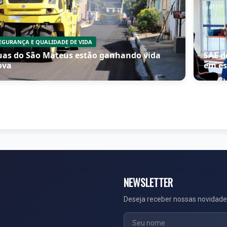
EGURANÇA E QUALIDADE DE VIDA
uas do São Mateus estão ganhando vida
SAE d
ova
em es
NEWSLETTER
Deseja receber nossas novidade