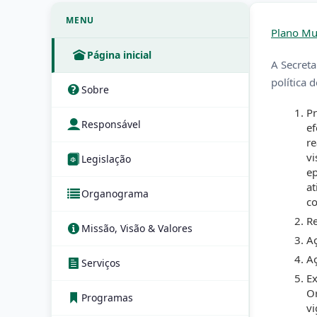
MENU
Plano Mu
Página inicial
A Secreta
política 
Sobre
Pr
Responsável
ef
re
vi
Legislação
ep
at
Organograma
co
Re
Missão, Visão & Valores
Aç
Aç
Serviços
Ex
Or
Programas
vi