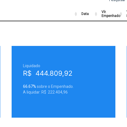
Vlr.
Data
Empenhado
Data
Vlr.
Empenhado
Liquidado
R$ 444.809,92
66.67%
sobre o Empenhado.
A liquidar: R$ 222.404,96