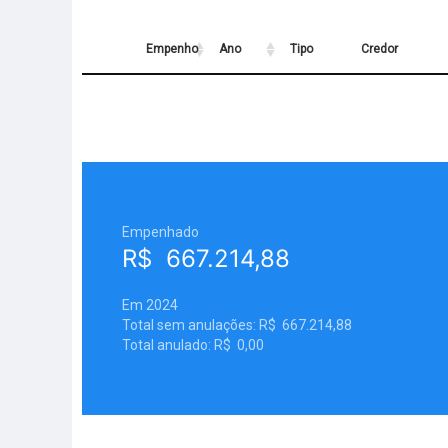
Empenho
Ano
Tipo
Credor
Empenho
Ano
Tipo
Credor
Empenhado
R$ 667.214,88
Em 2024
Total sem anulações: R$ 667.214,88
Total anulado: R$ 0,00