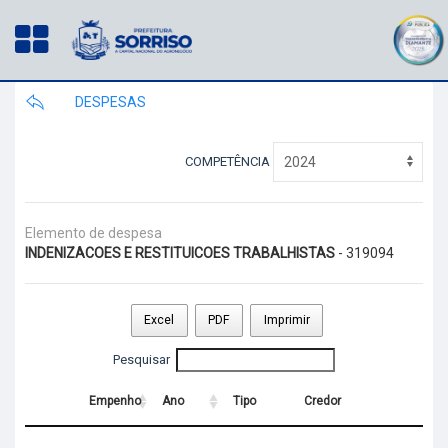
DESPESAS
COMPETÊNCIA
Elemento de despesa
INDENIZACOES E RESTITUICOES TRABALHISTAS
- 319094
Excel
PDF
Imprimir
Pesquisar
Empenho
Ano
Tipo
Credor
Empenho
Ano
Tipo
Credor