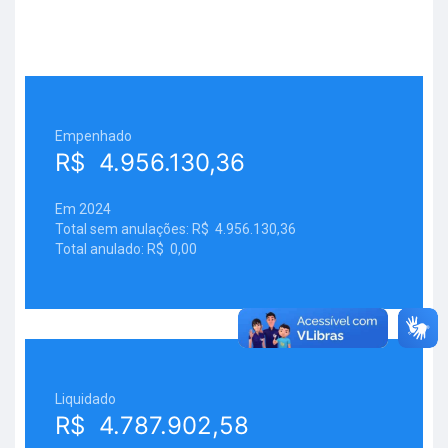
Empenhado
R$ 4.956.130,36
Em 2024
Total sem anulações: R$ 4.956.130,36
Total anulado: R$ 0,00
Liquidado
R$ 4.787.902,58