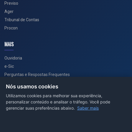
Previso
Ager
Tribunal de Contas
Procon
MAIS
Ouvidoria
e-Sic
Perguntas e Respostas Frequentes
Secretarias
Nós usamos cookies
Departamento de Comunicação
Utilizamos cookies para melhorar sua experiência,
personalizar conteúdo e analisar o tráfego. Você pode
PORTAL COVID-19
gerenciar suas preferências abaixo.
Saber mais
Boletins
Receitas