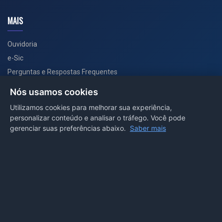
MAIS
Ouvidoria
e-Sic
Perguntas e Respostas Frequentes
Secretarias
Nós usamos cookies
Departamento de Comunicação
Utilizamos cookies para melhorar sua experiência,
personalizar conteúdo e analisar o tráfego. Você pode
PORTAL COVID-19
gerenciar suas preferências abaixo.
Saber mais
Boletins
Receitas
Notícias
Portal