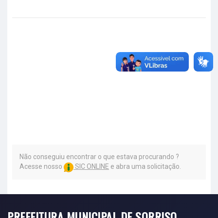
Não conseguiu encontrar o que estava procurando ?
Acesse nosso
SIC ONLINE
e abra uma solicitação.
PREFEITURA MUNICIPAL DE SORRISO