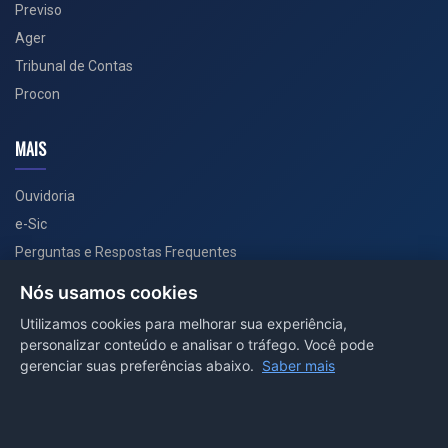
Previso
Ager
Tribunal de Contas
Procon
MAIS
Ouvidoria
e-Sic
Perguntas e Respostas Frequentes
Secretarias
Nós usamos cookies
Departamento de Comunicação
Utilizamos cookies para melhorar sua experiência,
personalizar conteúdo e analisar o tráfego. Você pode
PORTAL COVID-19
gerenciar suas preferências abaixo.
Saber mais
Boletins
Receitas