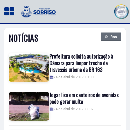
NOTÍCIAS
Rss
Prefeitura solicita autorização à
Câmara para limpar trecho da
travessia urbana da BR 163
24 de abril de 2017 13:00
Jogar lixo em canteiros de avenidas
pode gerar multa
24 de abril de 2017 11:07