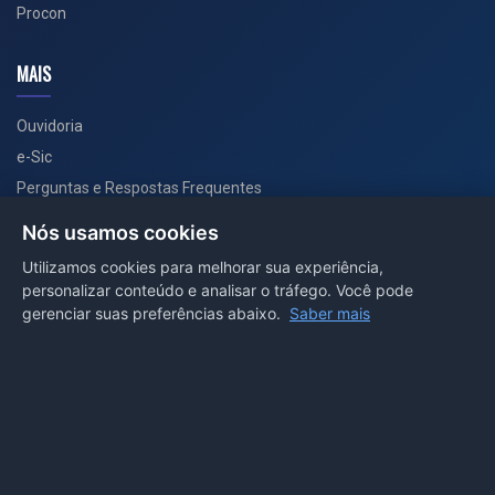
Procon
MAIS
Ouvidoria
e-Sic
Perguntas e Respostas Frequentes
Secretarias
Nós usamos cookies
Departamento de Comunicação
Utilizamos cookies para melhorar sua experiência,
personalizar conteúdo e analisar o tráfego. Você pode
PORTAL COVID-19
gerenciar suas preferências abaixo.
Saber mais
Boletins
Receitas
Notícias
Portal