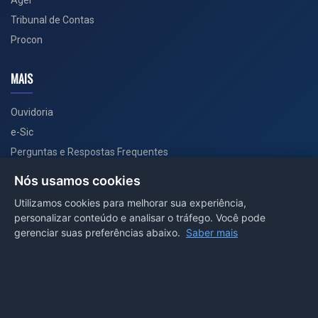
Ager
Tribunal de Contas
Procon
MAIS
Ouvidoria
e-Sic
Perguntas e Respostas Frequentes
Secretarias
Nós usamos cookies
Departamento de Comunicação
Utilizamos cookies para melhorar sua experiência,
personalizar conteúdo e analisar o tráfego. Você pode
PORTAL COVID-19
gerenciar suas preferências abaixo.
Saber mais
Boletins
Receitas
Notícias