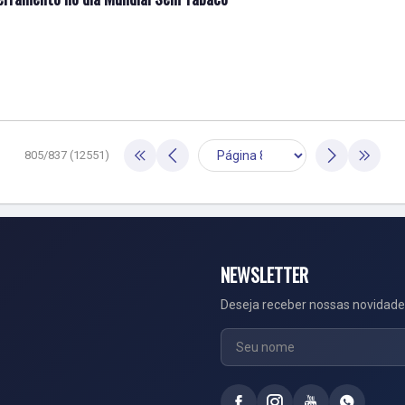
805/837 (12551)
NEWSLETTER
Deseja receber nossas novidade