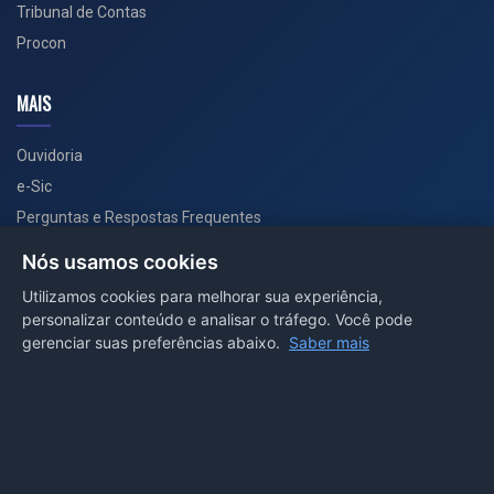
Tribunal de Contas
Procon
MAIS
Ouvidoria
e-Sic
Perguntas e Respostas Frequentes
Secretarias
Nós usamos cookies
Departamento de Comunicação
Utilizamos cookies para melhorar sua experiência,
personalizar conteúdo e analisar o tráfego. Você pode
PORTAL COVID-19
gerenciar suas preferências abaixo.
Saber mais
Boletins
Receitas
Notícias
Portal