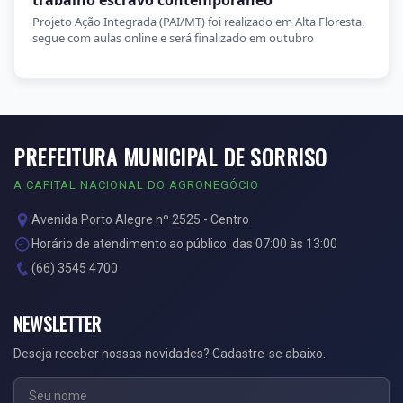
trabalho escravo contemporâneo
Projeto Ação Integrada (PAI/MT) foi realizado em Alta Floresta,
segue com aulas online e será finalizado em outubro
PREFEITURA MUNICIPAL DE SORRISO
A CAPITAL NACIONAL DO AGRONEGÓCIO
Avenida Porto Alegre nº 2525 - Centro
Horário de atendimento ao público: das 07:00 às 13:00
(66) 3545 4700
NEWSLETTER
Deseja receber nossas novidades? Cadastre-se abaixo.