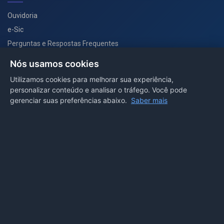
Ouvidoria
e-Sic
Perguntas e Respostas Frequentes
Secretarias
Nós usamos cookies
Departamento de Comunicação
Utilizamos cookies para melhorar sua experiência,
personalizar conteúdo e analisar o tráfego. Você pode
PORTAL COVID-19
gerenciar suas preferências abaixo.
Saber mais
Boletins
Receitas
Notícias
Portal
Voltar ao topo
Lei de Acesso à Informação
Mapa do site
Política de Privacidade
Painel
© 2026 Prefeitura Municipal de Sorriso. Todos os direitos