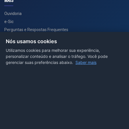
MAIS
Ouvidoria
e-Sic
Perguntas e Respostas Frequentes
Secretarias
Nós usamos cookies
Departamento de Comunicação
Utilizamos cookies para melhorar sua experiência,
personalizar conteúdo e analisar o tráfego. Você pode
PORTAL COVID-19
gerenciar suas preferências abaixo.
Saber mais
Boletins
Receitas
Notícias
Portal
Voltar ao topo
Lei de Acesso à Informação
Mapa do site
Política de Privacidade
Painel