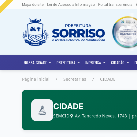
Mapa do site
Lei de Acesso a Informação
Portal transparência
NOSSA CIDADE
PREFEITURA
IMPRENSA
CIDADÃO
E
Página inicial
Secretarias
CIDADE
CIDADE
SEMCID
Av. Tancredo Neves, 1743 | pr