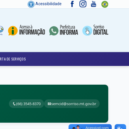
Acessibilidade
RTA DE SERVIÇOS
(66) 3545-8370
semcid@sorriso.mt.gov.br