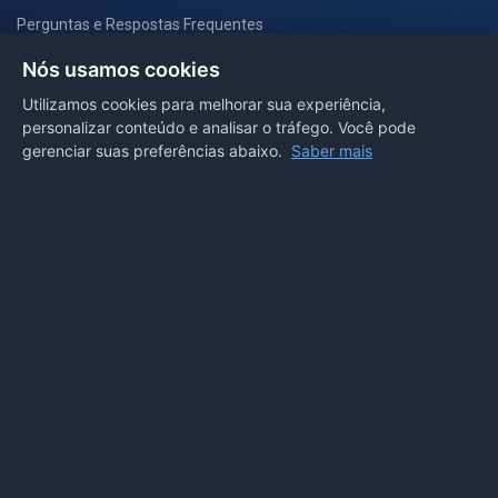
Perguntas e Respostas Frequentes
Secretarias
Nós usamos cookies
Departamento de Comunicação
Utilizamos cookies para melhorar sua experiência,
personalizar conteúdo e analisar o tráfego. Você pode
PORTAL COVID-19
gerenciar suas preferências abaixo.
Saber mais
Boletins
Receitas
Notícias
Portal
Voltar ao topo
Lei de Acesso à Informação
Mapa do site
Política de Privacidade
Painel
© 2026 Prefeitura Municipal de Sorriso. Todos os direitos
reservados.