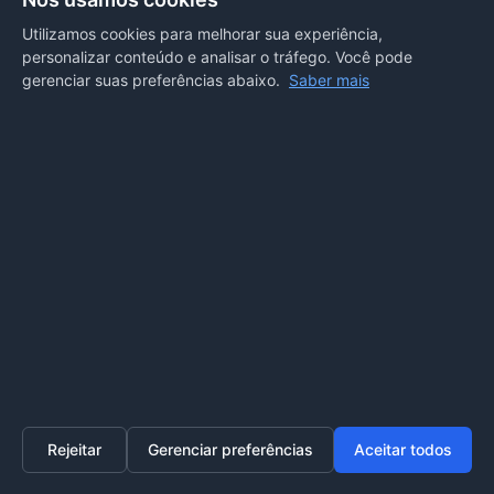
Departamento de Comunicação
Utilizamos cookies para melhorar sua experiência,
personalizar conteúdo e analisar o tráfego. Você pode
PORTAL COVID-19
gerenciar suas preferências abaixo.
Saber mais
Boletins
Receitas
Notícias
Portal
Voltar ao topo
Lei de Acesso à Informação
Mapa do site
Política de Privacidade
Painel
© 2026 Prefeitura Municipal de Sorriso. Todos os direitos
reservados.
Rejeitar
Gerenciar preferências
Aceitar todos
Home
Transparência
SIC
Ouvidoria