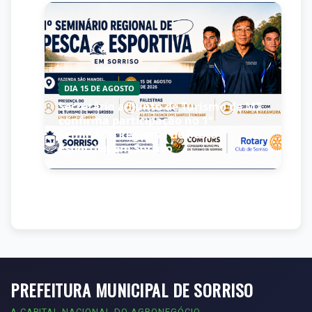
DIA 15 DE AGOSTO
Secretário adjunto de Turismo de MT
confirma participação no 1º
r
Seminário Regional de Pesca
Esportiva em Sorriso
S
PREFEITURA MUNICIPAL DE SORRISO
A CAPITAL NACIONAL DO AGRONEGÓCIO