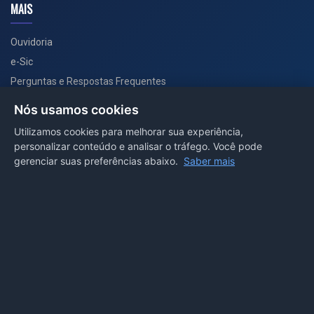
MAIS
Ouvidoria
e-Sic
Perguntas e Respostas Frequentes
Secretarias
Nós usamos cookies
Departamento de Comunicação
Utilizamos cookies para melhorar sua experiência,
personalizar conteúdo e analisar o tráfego. Você pode
PORTAL COVID-19
gerenciar suas preferências abaixo.
Saber mais
Boletins
Receitas
Notícias
Portal
Voltar ao topo
Lei de Acesso à Informação
Mapa do site
Política de Privacidade
Painel