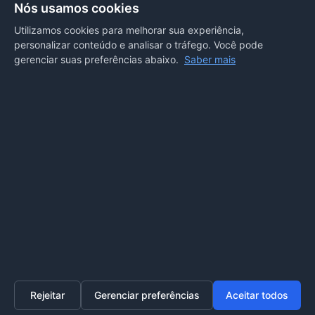
Nós usamos cookies
Departamento de Comunicação
Utilizamos cookies para melhorar sua experiência,
personalizar conteúdo e analisar o tráfego. Você pode
PORTAL COVID-19
gerenciar suas preferências abaixo.
Saber mais
Boletins
Receitas
Notícias
Portal
Voltar ao topo
Lei de Acesso à Informação
Mapa do site
Política de Privacidade
Painel
© 2026 Prefeitura Municipal de Sorriso. Todos os direitos
reservados.
Rejeitar
Gerenciar preferências
Aceitar todos
Home
Transparência
SIC
Ouvidoria