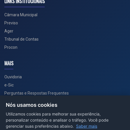
LINKS INSTITUCIONAIS
Câmara Municipal
Previso
Ager
Tribunal de Contas
Procon
MAIS
Ouvidoria
e-Sic
Perguntas e Respostas Frequentes
Secretarias
Nós usamos cookies
Departamento de Comunicação
Utilizamos cookies para melhorar sua experiência,
personalizar conteúdo e analisar o tráfego. Você pode
PORTAL COVID-19
gerenciar suas preferências abaixo.
Saber mais