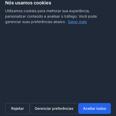
Nós usamos cookies
Departamento de Comunicação
Utilizamos cookies para melhorar sua experiência,
personalizar conteúdo e analisar o tráfego. Você pode
PORTAL COVID-19
gerenciar suas preferências abaixo.
Saber mais
Boletins
Receitas
Notícias
Portal
Voltar ao topo
Lei de Acesso à Informação
Mapa do site
Política de Privacidade
Painel
© 2026 Prefeitura Municipal de Sorriso. Todos os direitos
reservados.
Rejeitar
Gerenciar preferências
Aceitar todos
Home
Transparência
SIC
Ouvidoria