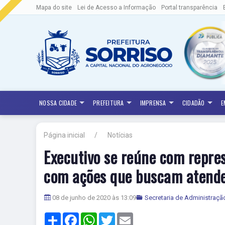
Mapa do site
Lei de Acesso a Informação
Portal transparência
NOSSA CIDADE
PREFEITURA
IMPRENSA
CIDADÃO
E
Página inicial
Notícias
Executivo se reúne com repre
com ações que buscam atende
08 de junho de 2020 às 13:09
Secretaria de Administraçã
Share
Facebook
WhatsApp
Twitter
Email