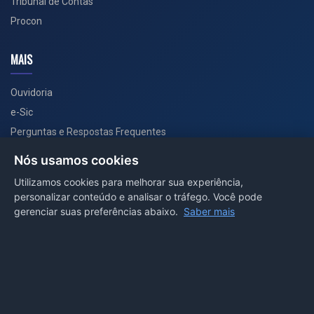
Tribunal de Contas
Procon
MAIS
Ouvidoria
e-Sic
Perguntas e Respostas Frequentes
Secretarias
Nós usamos cookies
Departamento de Comunicação
Utilizamos cookies para melhorar sua experiência,
personalizar conteúdo e analisar o tráfego. Você pode
PORTAL COVID-19
gerenciar suas preferências abaixo.
Saber mais
Boletins
Receitas
Notícias
Portal