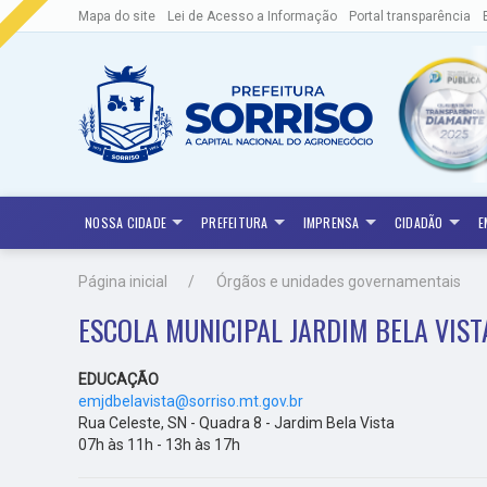
Mapa do site
Lei de Acesso a Informação
Portal transparência
NOSSA CIDADE
PREFEITURA
IMPRENSA
CIDADÃO
E
Página inicial
Órgãos e unidades governamentais
ESCOLA MUNICIPAL JARDIM BELA VIST
EDUCAÇÃO
emjdbelavista@sorriso.mt.gov.br
Rua Celeste, SN - Quadra 8 - Jardim Bela Vista
07h às 11h - 13h às 17h