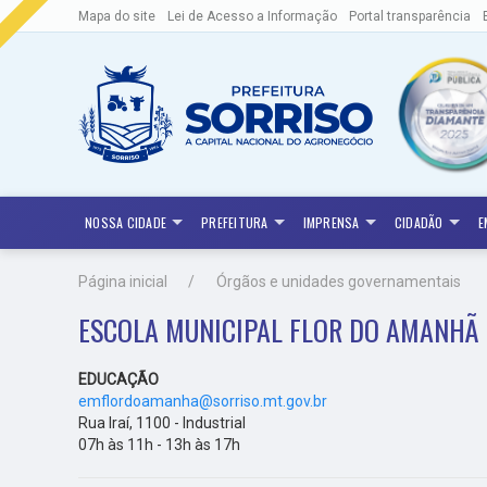
Mapa do site
Lei de Acesso a Informação
Portal transparência
NOSSA CIDADE
PREFEITURA
IMPRENSA
CIDADÃO
E
Página inicial
Órgãos e unidades governamentais
ESCOLA MUNICIPAL FLOR DO AMANHÃ
EDUCAÇÃO
emflordoamanha@sorriso.mt.gov.br
Rua Iraí, 1100 - Industrial
07h às 11h - 13h às 17h