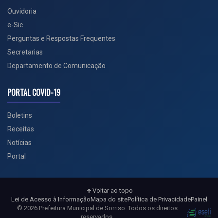
Ouvidoria
e-Sic
Perguntas e Respostas Frequentes
Secretarias
Departamento de Comunicação
PORTAL COVID-19
Boletins
Receitas
Notícias
Portal
Voltar ao topo
Lei de Acesso à Informação
Mapa do site
Política de Privacidade
Painel
© 2026 Prefeitura Municipal de Sorriso. Todos os direitos
reservados.