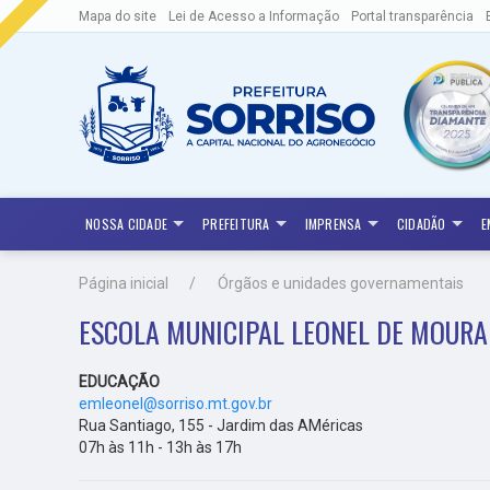
Mapa do site
Lei de Acesso a Informação
Portal transparência
NOSSA CIDADE
PREFEITURA
IMPRENSA
CIDADÃO
E
Página inicial
Órgãos e unidades governamentais
ESCOLA MUNICIPAL LEONEL DE MOURA
EDUCAÇÃO
emleonel@sorriso.mt.gov.br
Rua Santiago, 155 - Jardim das AMéricas
07h às 11h - 13h às 17h