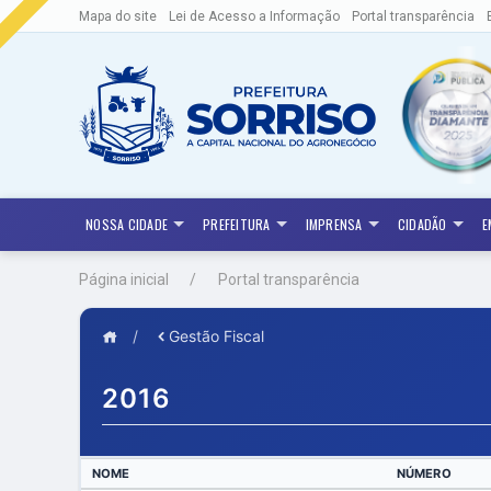
Mapa do site
Lei de Acesso a Informação
Portal transparência
NOSSA CIDADE
PREFEITURA
IMPRENSA
CIDADÃO
E
Página inicial
Portal transparência
/
Gestão Fiscal
2016
NOME
NÚMERO