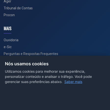
Ager
Tribunal de Contas
Procon
MAIS
Ouvidoria
e-Sic
Perguntas e Respostas Frequentes
Secretarias
Nós usamos cookies
Departamento de Comunicação
Utilizamos cookies para melhorar sua experiência,
personalizar conteúdo e analisar o tráfego. Você pode
PORTAL COVID-19
gerenciar suas preferências abaixo.
Saber mais
Boletins
Receitas
Notícias