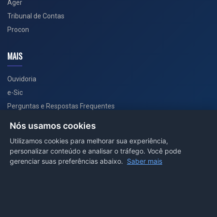
Ager
Tribunal de Contas
Procon
MAIS
Ouvidoria
e-Sic
Perguntas e Respostas Frequentes
Secretarias
Nós usamos cookies
Departamento de Comunicação
Utilizamos cookies para melhorar sua experiência,
personalizar conteúdo e analisar o tráfego. Você pode
PORTAL COVID-19
gerenciar suas preferências abaixo.
Saber mais
Boletins
Receitas
Notícias