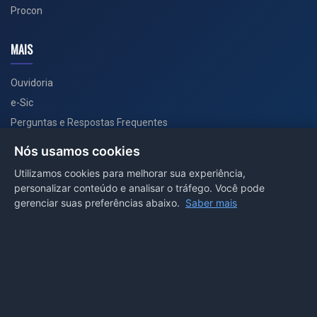
Procon
MAIS
Ouvidoria
e-Sic
Perguntas e Respostas Frequentes
Secretarias
Nós usamos cookies
Departamento de Comunicação
Utilizamos cookies para melhorar sua experiência,
personalizar conteúdo e analisar o tráfego. Você pode
PORTAL COVID-19
gerenciar suas preferências abaixo.
Saber mais
Boletins
Receitas
Notícias
Portal