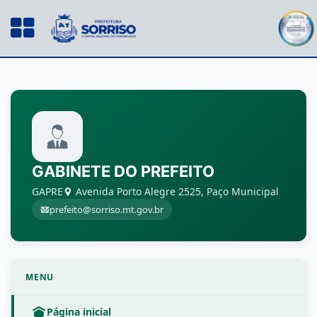
GABINETE DO PREFEITO
GAPRE
Avenida Porto Alegre 2525, Paço Municipal
prefeito@sorriso.mt.gov.br
MENU
Página inicial