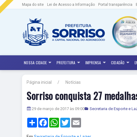
Mapa do site
Lei de Acesso a Informação
Portal transparência
NOSSA CIDADE
PREFEITURA
IMPRENSA
CIDADÃO
E
Página inicial
Notícias
Sorriso conquista 27 medalha
29 de março de 2017 às 09:00
Secretaria de Esporte e La
Share
Facebook
WhatsApp
Twitter
Email
Em
Secretaria de Esporte e Lazer,