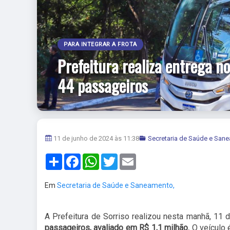
PARA INTEGRAR A FROTA
Prefeitura realiza entrega n
44 passageiros
11 de junho de 2024 às 11:38
Secretaria de Saúde e San
Share
Facebook
WhatsApp
Twitter
Email
Em
Secretaria de Saúde e Saneamento,
A Prefeitura de Sorriso realizou nesta manhã, 11 d
passageiros, avaliado em R$ 1,1 milhão.
O veículo 