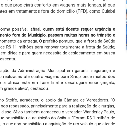
, o que propiciará conforto em viagens mais longas, já que
ntes em tratamentos fora do domicilio (TFD), como Cuiabá
rma possível; afinal,
q
uem está doente requer urgência e
mento fora do Município, passam muitas horas no trânsito e
o momento da entrega. O prefeito pontuou que a frota da Saúde
de R$ 11 milhões para renovar totalmente a frota da Saúde;
quem dirige e para quem necessita de deslocamento em busca
rescenta.
pação da Administração Municipal em garantir segurança e
ão realizadas até quatro viagens para Sinop onde muitos dos
 a clínica está em fase final e desafogará esse gargalo,
 grande alívio”, destacou.
vio Stolfo, agradeceu o apoio da Câmara de Vereadores. “O
os repassado, principalmente para a realização de cirurgias,
, disse. Sílvio também agradeceu o vereador Wanderley Paulo,
ue possibilitou a aquisição do ônibus. “Foram R$ 1 milhão de
 o que nos possibilitou a aquisição de um veículo que atende