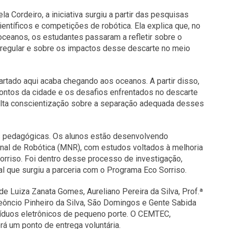
Cordeiro, a iniciativa surgiu a partir das pesquisas
entíficos e competições de robótica. Ela explica que, no
ceanos, os estudantes passaram a refletir sobre o
irregular e sobre os impactos desse descarte no meio
rtado aqui acaba chegando aos oceanos. A partir disso,
ntos da cidade e os desafios enfrentados no descarte
falta conscientização sobre a separação adequada desses
es pedagógicas. Os alunos estão desenvolvendo
onal de Robótica (MNR), com estudos voltados à melhoria
orriso. Foi dentro desse processo de investigação,
 que surgiu a parceria com o Programa Eco Sorriso.
de Luiza Zanata Gomes, Aureliano Pereira da Silva, Prof.ª
 Leôncio Pinheiro da Silva, São Domingos e Gente Sabida
síduos eletrônicos de pequeno porte. O CEMTEC,
á um ponto de entrega voluntária.