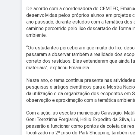
De acordo com a coordenadora do CEMTEC, Emanuela 
desenvolvidas pelos próprios alunos em projetos ci
ano passado, durante estudos com a temática dos o
caminho percorrido pelo lixo descartado de forma 
ambiente.
“Os estudantes perceberam que muito do lixo desca
passaram a observar também a realidade dos ecopo
correto dos resíduos. Eles entenderam que ainda 
materiais”, explicou Emanuela.
Neste ano, o tema continua presente nas atividad
pesquisas e artigos científicos para a Mostra Naci
da utilização e da organização dos ecopontos em S
observação e aproximação com a temática ambiental
Com a ação, as escolas municipais Caravágio, Matil
Geni Terezinha Forgiarini, Hélio Expedito da Silva,
passarão a funcionar como pontos de coleta de re
localizado no 2º piso do Park Shopping, também ser