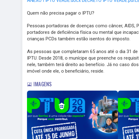
ANEXO I IPTU VERDE.docx
DECRETO IPTU VERDE.pdf
L
Quem não precisa pagar o IPTU?
Pessoas portadoras de doenças como câncer, AIDS, Pa
portadores de deficiência física ou mental que incapac
crianças PCDs também estão isentos do imposto.
As pessoas que completaram 65 anos até o dia 31 d
IPTU. Desde 2018, o munícipe que preenche os requisi
nele, também terá direito ao benefício. Já no caso d
imóvel onde ele, o beneficiário, reside.
IMAGENS