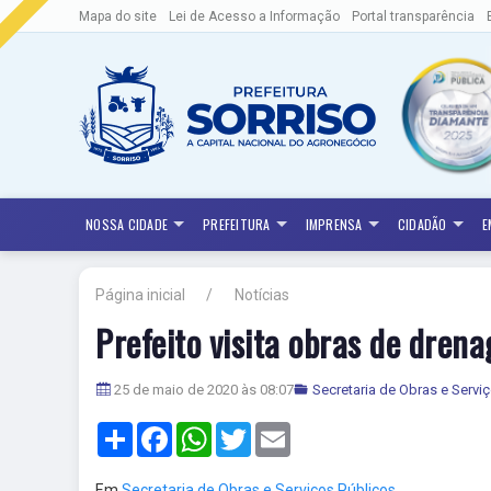
Mapa do site
Lei de Acesso a Informação
Portal transparência
NOSSA CIDADE
PREFEITURA
IMPRENSA
CIDADÃO
E
Página inicial
Notícias
Prefeito visita obras de dren
25 de maio de 2020 às 08:07
Secretaria de Obras e Servi
Share
Facebook
WhatsApp
Twitter
Email
Em
Secretaria de Obras e Serviços Públicos,