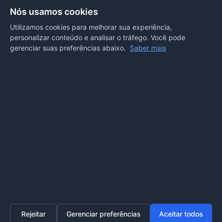
Secretarias
Nós usamos cookies
Departamento de Comunicação
Utilizamos cookies para melhorar sua experiência,
personalizar conteúdo e analisar o tráfego. Você pode
PORTAL COVID-19
gerenciar suas preferências abaixo.
Saber mais
Boletins
Receitas
Notícias
Portal
Voltar ao topo
Lei de Acesso à Informação
Mapa do site
Política de Privacidade
Painel
© 2026 Prefeitura Municipal de Sorriso. Todos os direitos
reservados.
Rejeitar
Gerenciar preferências
Aceitar todos