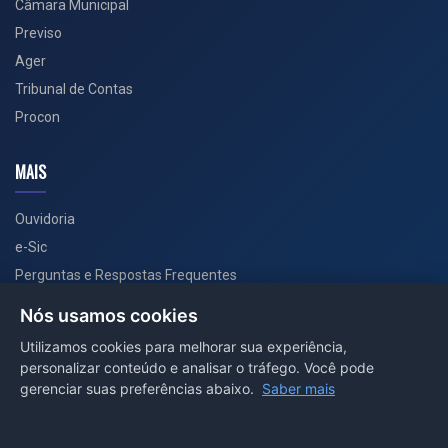
Câmara Municipal
Previso
Ager
Tribunal de Contas
Procon
MAIS
Ouvidoria
e-Sic
Perguntas e Respostas Frequentes
Secretarias
Nós usamos cookies
Departamento de Comunicação
Utilizamos cookies para melhorar sua experiência,
personalizar conteúdo e analisar o tráfego. Você pode
PORTAL COVID-19
gerenciar suas preferências abaixo.
Saber mais
Boletins