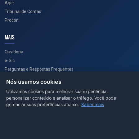
Ager
Tribunal de Contas
Procon
MAIS
Ouvidoria
e-Sic
Perguntas e Respostas Frequentes
Secretarias
Nós usamos cookies
Departamento de Comunicação
Utilizamos cookies para melhorar sua experiência,
personalizar conteúdo e analisar o tráfego. Você pode
PORTAL COVID-19
gerenciar suas preferências abaixo.
Saber mais
Boletins
Receitas
Notícias