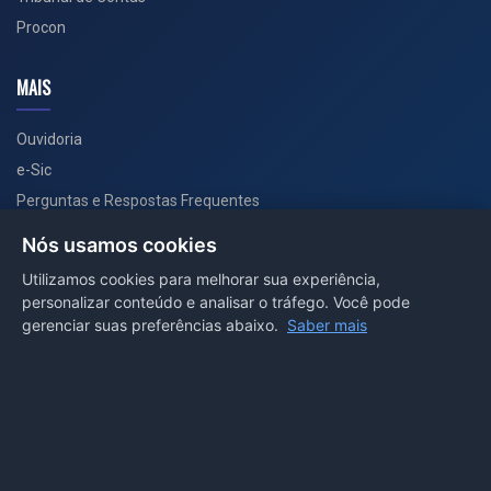
Procon
MAIS
Ouvidoria
e-Sic
Perguntas e Respostas Frequentes
Secretarias
Nós usamos cookies
Departamento de Comunicação
Utilizamos cookies para melhorar sua experiência,
personalizar conteúdo e analisar o tráfego. Você pode
PORTAL COVID-19
gerenciar suas preferências abaixo.
Saber mais
Boletins
Receitas
Notícias
Portal