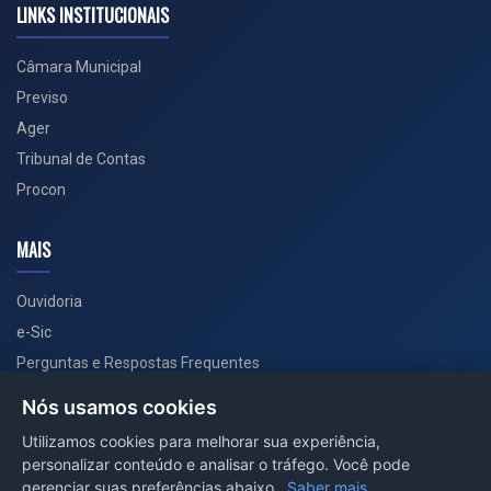
LINKS INSTITUCIONAIS
Câmara Municipal
Previso
Ager
Tribunal de Contas
Procon
MAIS
Ouvidoria
e-Sic
Perguntas e Respostas Frequentes
Secretarias
Nós usamos cookies
Departamento de Comunicação
Utilizamos cookies para melhorar sua experiência,
personalizar conteúdo e analisar o tráfego. Você pode
PORTAL COVID-19
gerenciar suas preferências abaixo.
Saber mais