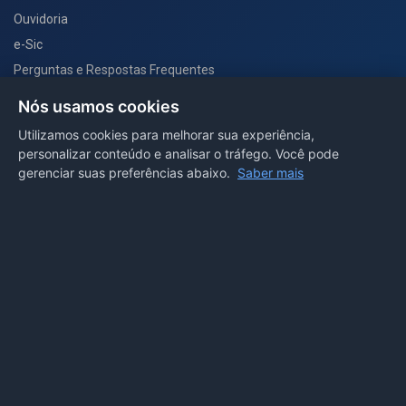
Ouvidoria
e-Sic
Perguntas e Respostas Frequentes
Secretarias
Nós usamos cookies
Departamento de Comunicação
Utilizamos cookies para melhorar sua experiência,
personalizar conteúdo e analisar o tráfego. Você pode
PORTAL COVID-19
gerenciar suas preferências abaixo.
Saber mais
Boletins
Receitas
Notícias
Portal
Voltar ao topo
Lei de Acesso à Informação
Mapa do site
Política de Privacidade
Painel
© 2026 Prefeitura Municipal de Sorriso. Todos os direitos
reservados.