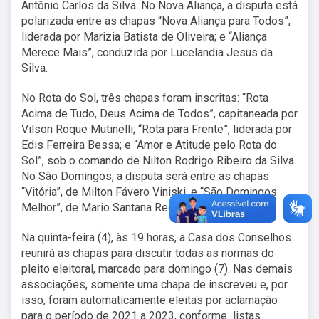
Antônio Carlos da Silva. No Nova Aliança, a disputa está
polarizada entre as chapas “Nova Aliança para Todos”,
liderada por Marizia Batista de Oliveira; e “Aliança
Merece Mais”, conduzida por Lucelandia Jesus da
Silva.
No Rota do Sol, três chapas foram inscritas: “Rota
Acima de Tudo, Deus Acima de Todos”, capitaneada por
Vilson Roque Mutinelli; “Rota para Frente”, liderada por
Edis Ferreira Bessa; e “Amor e Atitude pelo Rota do
Sol”, sob o comando de Nilton Rodrigo Ribeiro da Silva.
No São Domingos, a disputa será entre as chapas
“Vitória”, de Milton Fávero Viniski; e “São Domingos
Melhor”, de Mario Santana Rego.
Na quinta-feira (4), às 19 horas, a Casa dos Conselhos
reunirá as chapas para discutir todas as normas do
pleito eleitoral, marcado para domingo (7). Nas demais
associações, somente uma chapa de inscreveu e, por
isso, foram automaticamente eleitas por aclamação
para o período de 2021 a 2023, conforme listas