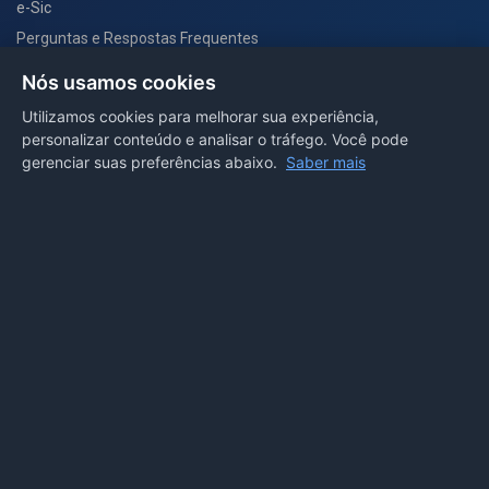
e-Sic
Perguntas e Respostas Frequentes
Secretarias
Nós usamos cookies
Departamento de Comunicação
Utilizamos cookies para melhorar sua experiência,
personalizar conteúdo e analisar o tráfego. Você pode
PORTAL COVID-19
gerenciar suas preferências abaixo.
Saber mais
Boletins
Receitas
Notícias
Portal
Voltar ao topo
Lei de Acesso à Informação
Mapa do site
Política de Privacidade
Painel
© 2026 Prefeitura Municipal de Sorriso. Todos os direitos
reservados.