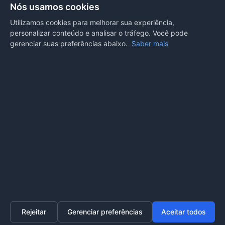
Secretarias
Nós usamos cookies
Departamento de Comunicação
Utilizamos cookies para melhorar sua experiência,
personalizar conteúdo e analisar o tráfego. Você pode
PORTAL COVID-19
gerenciar suas preferências abaixo.
Saber mais
Boletins
Receitas
Notícias
Portal
Voltar ao topo
Lei de Acesso à Informação
Mapa do site
Política de Privacidade
Painel
© 2026 Prefeitura Municipal de Sorriso. Todos os direitos
reservados.
Rejeitar
Gerenciar preferências
Aceitar todos
Home
Transparência
SIC
Ouvidoria