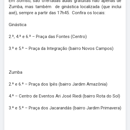
Em Sorriso, são ofertadas aulas gratuitas não apenas de
Zumba, mas também de ginástica localizada (que inclui
axé), sempre a partir das 17h45. Confira os locais:
Ginástica
2.ª, 4.ª e 6.ª – Praça das Fontes (Centro)
3.ª e 5.ª – Praça da Integração (bairro Novos Campos)
Zumba
2.ª e 6.ª – Praça dos Ipês (bairro Jardim Amazônia)
4.ª – Centro de Eventos Ari José Riedi (bairro Rota do Sol)
3.ª e 5.ª – Praça dos Jacarandás (bairro Jardim Primavera)