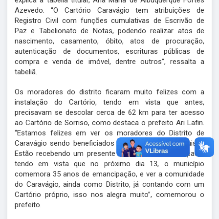
explica a tabeliã titular, Ana Maria de Albuquerque Fortes
Azevedo. “O Cartório Caravágio tem atribuições de
Registro Civil com funções cumulativas de Escrivão de
Paz e Tabelionato de Notas, podendo realizar atos de
nascimento, casamento, óbito, atos de procuração,
autenticação de documentos, escrituras públicas de
compra e venda de imóvel, dentre outros”, ressalta a
tabeliã.
Os moradores do distrito ficaram muito felizes com a
instalação do Cartório, tendo em vista que antes,
precisavam se descolar cerca de 62 km para ter acesso
ao Cartório de Sorriso, como destaca o prefeito Ari Lafin.
“Estamos felizes em ver os moradores do Distrito de
Caravágio sendo beneficiados com mais esta conquista.
Estão recebendo um presente de aniversário antecipado,
tendo em vista que no próximo dia 13, o município
comemora 35 anos de emancipação, e ver a comunidade
do Caravágio, ainda como Distrito, já contando com um
Cartório próprio, isso nos alegra muito”, comemorou o
prefeito.