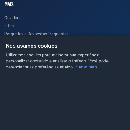
MAIS
Ouvidoria
e-Sic
Perguntas e Respostas Frequentes
Secretarias
Nós usamos cookies
Departamento de Comunicação
Utilizamos cookies para melhorar sua experiência,
personalizar conteúdo e analisar o tráfego. Você pode
PORTAL COVID-19
gerenciar suas preferências abaixo.
Saber mais
Boletins
Receitas
Notícias
Portal
Voltar ao topo
Lei de Acesso à Informação
Mapa do site
Política de Privacidade
Painel