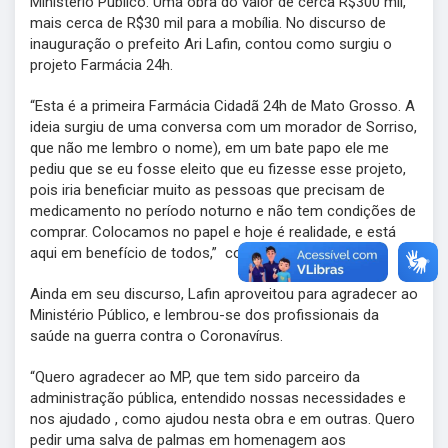
Ministério Público. Uma obra do valor de cerca R$300 mil,
mais cerca de R$30 mil para a mobília. No discurso de
inauguração o prefeito Ari Lafin, contou como surgiu o
projeto Farmácia 24h.
“Esta é a primeira Farmácia Cidadã 24h de Mato Grosso. A
ideia surgiu de uma conversa com um morador de Sorriso,
que não me lembro o nome), em um bate papo ele me
pediu que se eu fosse eleito que eu fizesse esse projeto,
pois iria beneficiar muito as pessoas que precisam de
medicamento no período noturno e não tem condições de
comprar. Colocamos no papel e hoje é realidade, e está
aqui em benefício de todos,” contou o prefeito.
Ainda em seu discurso, Lafin aproveitou para agradecer ao
Ministério Público, e lembrou-se dos profissionais da
saúde na guerra contra o Coronavírus.
“Quero agradecer ao MP, que tem sido parceiro da
administração pública, entendido nossas necessidades e
nos ajudado , como ajudou nesta obra e em outras. Quero
pedir uma salva de palmas em homenagem aos