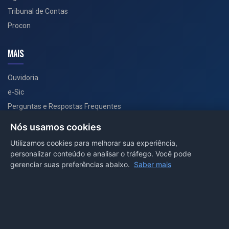
Tribunal de Contas
Procon
MAIS
Ouvidoria
e-Sic
Perguntas e Respostas Frequentes
Secretarias
Nós usamos cookies
Departamento de Comunicação
Utilizamos cookies para melhorar sua experiência,
personalizar conteúdo e analisar o tráfego. Você pode
PORTAL COVID-19
gerenciar suas preferências abaixo.
Saber mais
Boletins
Receitas
Notícias