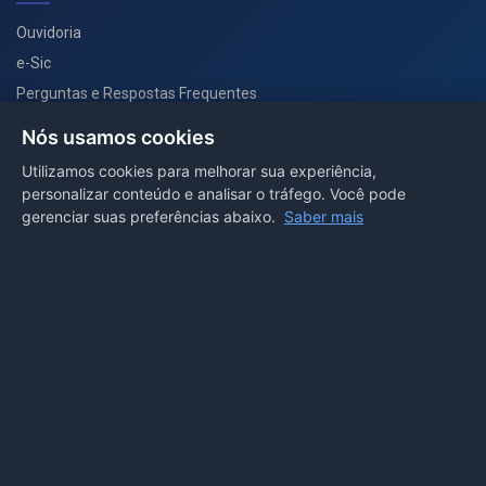
Ouvidoria
e-Sic
Perguntas e Respostas Frequentes
Secretarias
Nós usamos cookies
Departamento de Comunicação
Utilizamos cookies para melhorar sua experiência,
personalizar conteúdo e analisar o tráfego. Você pode
PORTAL COVID-19
gerenciar suas preferências abaixo.
Saber mais
Boletins
Receitas
Notícias
Portal
Voltar ao topo
Lei de Acesso à Informação
Mapa do site
Política de Privacidade
Painel
© 2026 Prefeitura Municipal de Sorriso. Todos os direitos